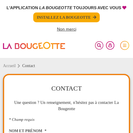
L'APPLICATION
LA BOUGEOTTE
TOUJOURS AVEC VOUS
FERMER
FERMER
INSTALLEZ LA BOUGEOTTE
Votre inscription à la newsletter a été effectuée.
Votre demande a bien été envoyée.
Non merci
Accueil
Contact
CONTACT
Une question ? Un renseignement, n'hésitez pas à contacter La
Bougeotte
* Champ requis
NOM ET PRÉNOM