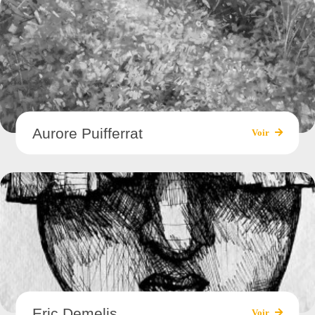
Aurore Puifferrat
Voir
Eric Demelis
Voir