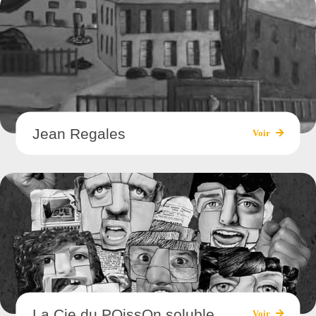
Jean Regales
Voir
La Cie du POissOn soluble
Voir