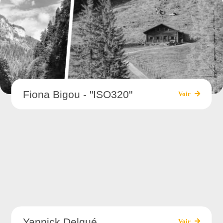
Fiona Bigou - "ISO320"
Voir
Yannick Delqué
Voir