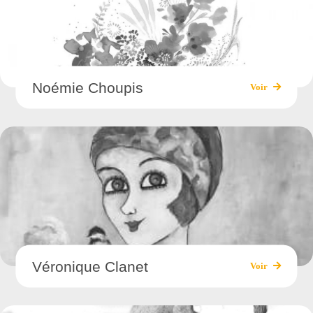
Noémie Choupis
Voir
Véronique Clanet
Voir