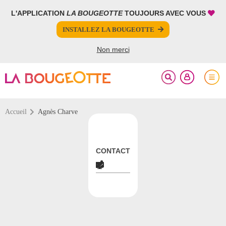
L'APPLICATION
LA BOUGEOTTE
TOUJOURS AVEC VOUS
FERMER
INSTALLEZ LA BOUGEOTTE
Votre inscription à la newsletter a été effectuée.
Non merci
Accueil
Agnès Charve
CONTACT