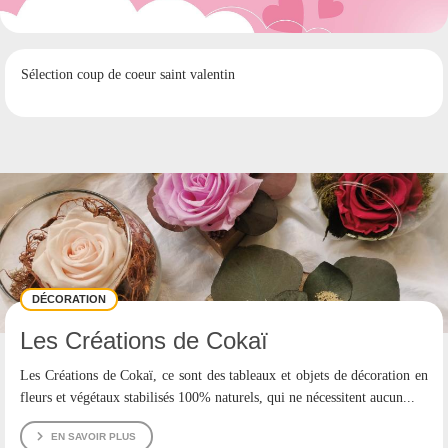
Site Internet :
https://www.facebook.com/profile.php?
id=100064424030067
Adresse : 28 Rue de L Hôtel de ville 09270 MAZÈRES
Sélection coup de coeur saint valentin
DÉCORATION
Les Créations de Cokaï
Les Créations de Cokaï, ce sont des tableaux et objets de décoration en
fleurs et végétaux stabilisés 100% naturels, qui ne nécessitent aucun...
EN SAVOIR PLUS