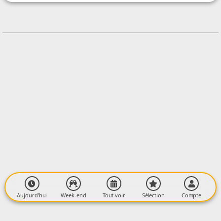
+33621412396
Contacter l'organisateur
LIEU
Col de Pailhères
D25
09110 ASCOU
Aujourd’hui
Week-end
Tout voir
Sélection
Compte