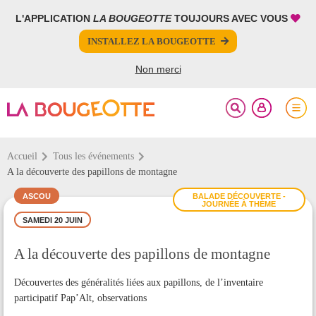
L'APPLICATION
LA BOUGEOTTE
TOUJOURS AVEC VOUS
FERMER
FERMER
INSTALLEZ LA BOUGEOTTE
Votre inscription à la newsletter a été effectuée.
PARTAGER
Non merci
Accueil
Tous les événements
A la découverte des papillons de montagne
ASCOU
BALADE DÉCOUVERTE -
JOURNÉE À THÈME
SAMEDI 20 JUIN
A la découverte des papillons de montagne
Découvertes des généralités liées aux papillons, de l’inventaire
participatif Pap’Alt, observations