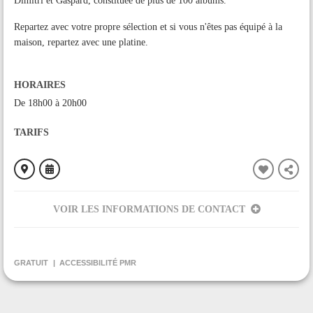
Dimitri et Gaspard, constituée de plus de 100 albums.
Repartez avec votre propre sélection et si vous n'êtes pas équipé à la
maison, repartez avec une platine.
HORAIRES
De 18h00 à 20h00
TARIFS
VOIR LES INFORMATIONS DE CONTACT
ORGANISÉ PAR
Médiathèque de Lorp-Sentaraille
GRATUIT
ACCESSIBILITÉ PMR
CONTACT
+33561032363