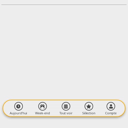
Contacter l'organisateur
LIEU
Médiathèque
Place Charles de Gaulle
09190 LORP-SENTARAILLE
Aujourd’hui
Week-end
Tout voir
Sélection
Compte