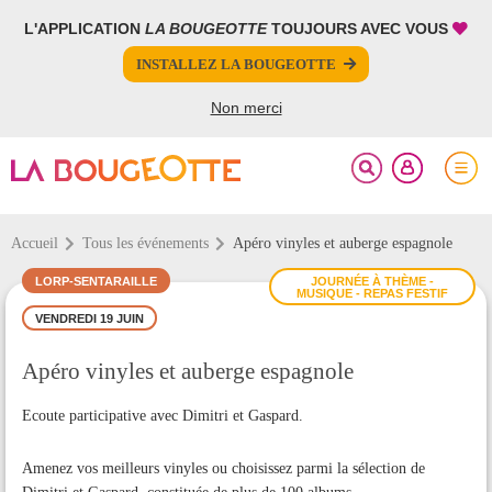
L'APPLICATION
LA BOUGEOTTE
TOUJOURS AVEC VOUS
FERMER
FERMER
INSTALLEZ LA BOUGEOTTE
Votre inscription à la newsletter a été effectuée.
PARTAGER
Non merci
Accueil
Tous les événements
Apéro vinyles et auberge espagnole
LORP-SENTARAILLE
JOURNÉE À THÈME -
MUSIQUE - REPAS FESTIF
VENDREDI 19 JUIN
Apéro vinyles et auberge espagnole
Ecoute participative avec Dimitri et Gaspard.
Amenez vos meilleurs vinyles ou choisissez parmi la sélection de