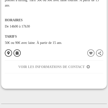
pistolet à tufting. Tarif 50€ ou 90€ avec laine fournie. À partir de 15
ans.
HORAIRES
De 14h00 à 17h30
TARIFS
50€ ou 90€ avec laine. À partir de 15 ans.
VOIR LES INFORMATIONS DE CONTACT
ORGANISÉ PAR
Le Bonnet des Montagnes
CONTACT
+33622562161
Contacter l'organisateur