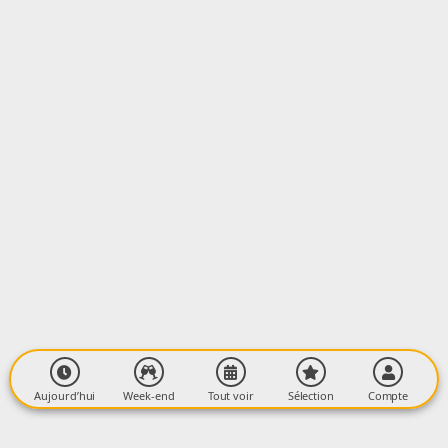
LIEU
Atelier Le Bonnet des Montagnes
3 Avenue de la République
09400 TARASCON-SUR-ARIÈGE
Aujourd’hui
Week-end
Tout voir
Sélection
Compte