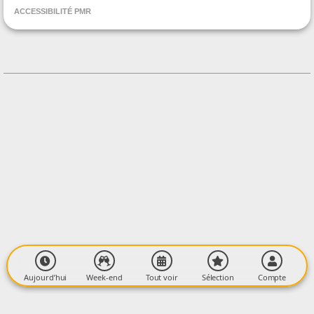
Salon Créa zen09
ACCESSIBILITÉ PMR
CONTACT
0682989097
Contacter l'organisateur
LIEU
Salle Gymnase de la Maison des jeunes
4 Rue de l'Horte
09400 TARASCON-SUR-ARIÈGE
Aujourd’hui
Week-end
Tout voir
Sélection
Compte