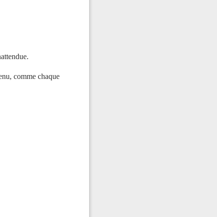
nattendue.
 revenu, comme chaque
FERMER