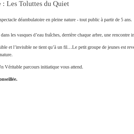
 : Les Toluttes du Quiet
spectacle déambulatoire en pleine nature - tout public à partir de 5 ans.
dans les vasques d’eau fraîches, derrière chaque arbre, une rencontre i
visible et l’invisible ne tient qu’à un fil…Le petit groupe de jeunes est
nature.
n Véritable parcours initiatique vous attend.
nseillée.
Votre inscription à la newsletter a été effectuée.