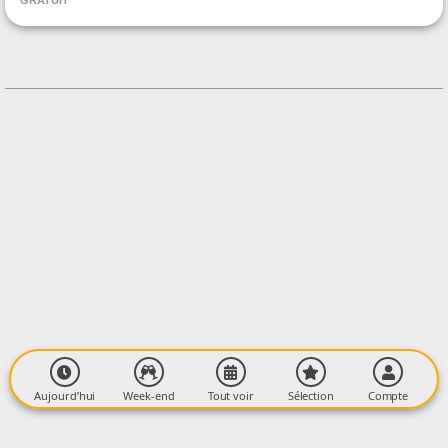
GRATUIT
CONTACT
0671 40 59 64
Contacter l'organisateur
LIEU
Lieu à définir au moment de l'inscription
Village
09300 LIEURAC
Aujourd’hui
Week-end
Tout voir
Sélection
Compte