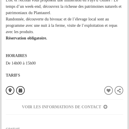
Loïc et Nicolas vous proposent une immersion en Pays d’Olmes ! Le
temps d’un week-end, découvrez la richesse des patrimoines naturels et
patrimoniaux du Plantaurel.
Randonnée, découverte du bivouac et de l’élevage local sont au
programme avec une nuit à la ferme, visite de l’exploitation et repas
avec les produits.
Réservation obligatoire.
HORAIRES
De 14h00 à 15h00
TARIFS
VOIR LES INFORMATIONS DE CONTACT
ORGANISÉ PAR
Communauté de Communes du Pays d'Olmes