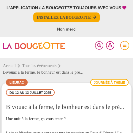
L'APPLICATION
LA BOUGEOTTE
TOUJOURS AVEC VOUS
FERMER
FERMER
INSTALLEZ LA BOUGEOTTE
Votre inscription à la newsletter a été effectuée.
PARTAGER
Non merci
Accueil
Tous les événements
Bivouac à la ferme, le bonheur est dans le pré...
LIEURAC
JOURNÉE À THÈME
DU 12 AU 13 JUILLET 2025
Bivouac à la ferme, le bonheur est dans le pré...
Une nuit à la ferme, ça vous tente ?