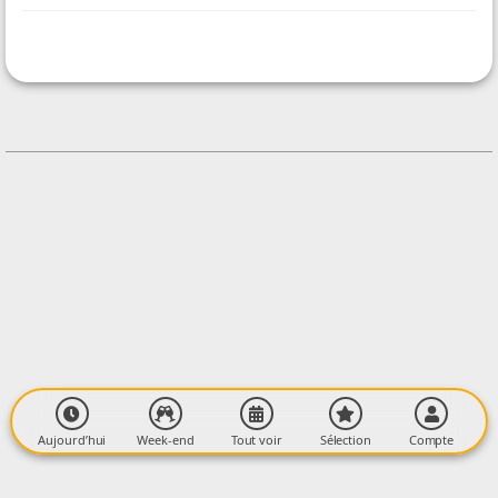
ORGANISÉ PAR
Eloïse Bourscheidt Artiste/collagiste
CONTACT
+33633778898
Contacter l'organisateur
LIEU
Salle Polyvalente
117 Raspaud
09120 MONTÉGUT-PLANTAUREL
Aujourd’hui
Week-end
Tout voir
Sélection
Compte