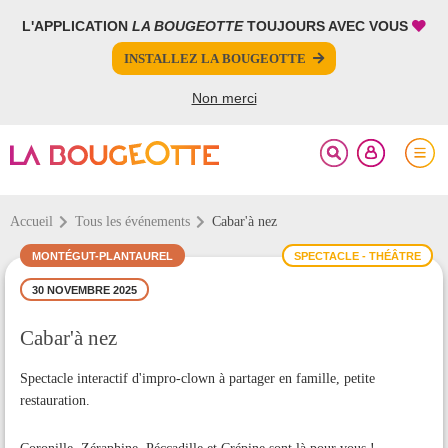
L'APPLICATION
LA BOUGEOTTE
TOUJOURS AVEC VOUS
FERMER
FERMER
INSTALLEZ LA BOUGEOTTE
Votre inscription à la newsletter a été effectuée.
PARTAGER
Non merci
Accueil
Tous les événements
Cabar'à nez
MONTÉGUT-PLANTAUREL
SPECTACLE - THÉÂTRE
30 NOVEMBRE 2025
Cabar'à nez
Spectacle interactif d'impro-clown à partager en famille, petite
restauration.