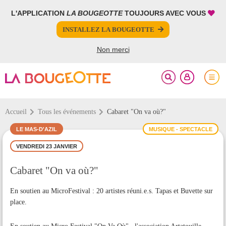
L'APPLICATION
LA BOUGEOTTE
TOUJOURS AVEC VOUS
FERMER
FERMER
INSTALLEZ LA BOUGEOTTE
Votre inscription à la newsletter a été effectuée.
PARTAGER
Non merci
Accueil
Tous les événements
Cabaret "On va où?"
LE MAS-D'AZIL
MUSIQUE - SPECTACLE
VENDREDI 23 JANVIER
Cabaret "On va où?"
En soutien au MicroFestival : 20 artistes réuni.e.s. Tapas et Buvette sur
place.