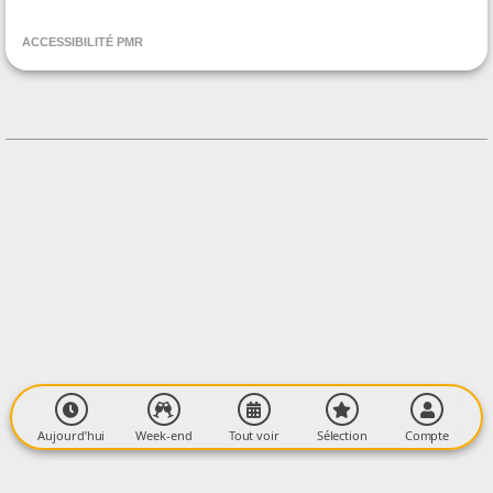
Association Artatouille
ACCESSIBILITÉ PMR
CONTACT
+33609033422
Contacter l'organisateur
LIEU
Salle des fêtes
18 Rue du Mouret
09290 LE MAS-D'AZIL
Aujourd’hui
Week-end
Tout voir
Sélection
Compte