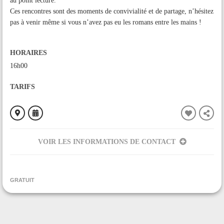
au point lecture.
Ces rencontres sont des moments de convivialité et de partage, n’hésitez
pas à venir même si vous n’avez pas eu les romans entre les mains !
HORAIRES
16h00
TARIFS
VOIR LES INFORMATIONS DE CONTACT
ORGANISÉ PAR
Point lecture de La Bastide-sur-l'Hers
GRATUIT
CONTACT
+33561688144
Contacter l'organisateur