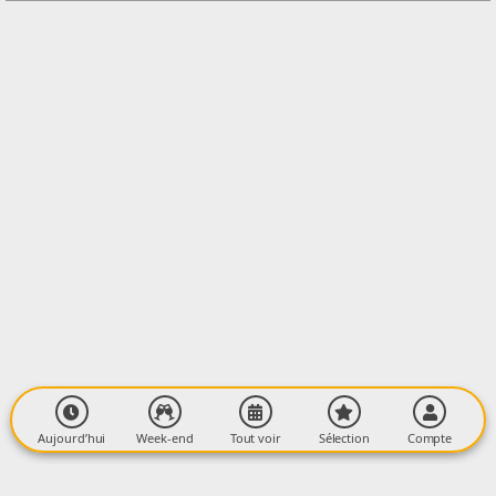
LIEU
Médiathèque
3 Av. du 8 Mai 1945 09600 La Bastide-sur-l'Hers
09600 LA BASTIDE-SUR-L'HERS
Aujourd’hui
Week-end
Tout voir
Sélection
Compte