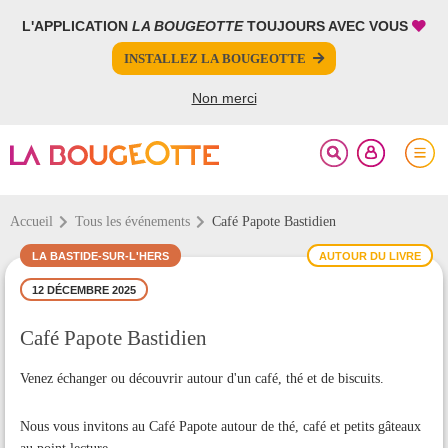
L'APPLICATION
LA BOUGEOTTE
TOUJOURS AVEC VOUS
FERMER
FERMER
INSTALLEZ LA BOUGEOTTE
Votre inscription à la newsletter a été effectuée.
PARTAGER
Non merci
Accueil
Tous les événements
Café Papote Bastidien
LA BASTIDE-SUR-L'HERS
AUTOUR DU LIVRE
12 DÉCEMBRE 2025
Café Papote Bastidien
Venez échanger ou découvrir autour d'un café, thé et de biscuits.
Nous vous invitons au Café Papote autour de thé, café et petits gâteaux