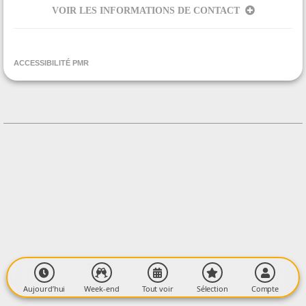
VOIR LES INFORMATIONS DE CONTACT
ORGANISÉ PAR
Lavelanet Culture
ACCESSIBILITÉ PMR
CONTACT
+33561018141
Contacter l'organisateur
LIEU
Le Casino - Salle Marie-Christine Barrault
2 rue René Cassin
09300 LAVELANET
Aujourd’hui
Week-end
Tout voir
Sélection
Compte