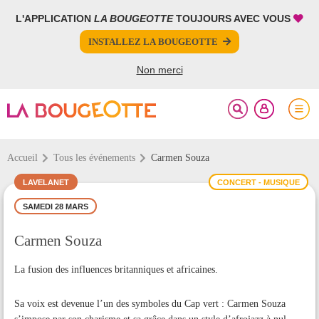
L'APPLICATION
LA BOUGEOTTE
TOUJOURS AVEC VOUS
FERMER
FERMER
INSTALLEZ LA BOUGEOTTE
Votre inscription à la newsletter a été effectuée.
PARTAGER
Non merci
Accueil
Tous les événements
Carmen Souza
LAVELANET
CONCERT - MUSIQUE
SAMEDI 28 MARS
Carmen Souza
La fusion des influences britanniques et africaines.
Sa voix est devenue l’un des symboles du Cap vert : Carmen Souza