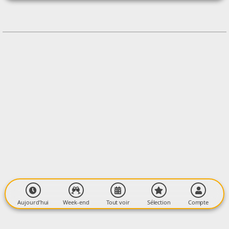
+33561688376
Contacter l'organisateur
LIEU
Salle des Métiers d'Art
31 place Maréchal Leclerc
09500 MIREPOIX
Aujourd’hui
Week-end
Tout voir
Sélection
Compte