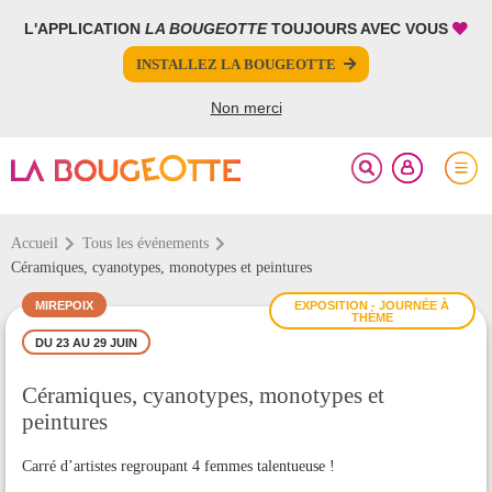
L'APPLICATION
LA BOUGEOTTE
TOUJOURS AVEC VOUS
FERMER
FERMER
INSTALLEZ LA BOUGEOTTE
Votre inscription à la newsletter a été effectuée.
PARTAGER
Non merci
Accueil
Tous les événements
Céramiques, cyanotypes, monotypes et peintures
MIREPOIX
EXPOSITION - JOURNÉE À
THÈME
DU 23 AU 29 JUIN
Céramiques, cyanotypes, monotypes et
peintures
Carré d’artistes regroupant 4 femmes talentueuse !