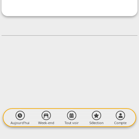
La Tribu des Mères-veilles
CONTACT
+33780187269
Contacter l'organisateur
LIEU
Dharma Studio
15 Place Saint-Volusien
09000 FOIX
Aujourd’hui
Week-end
Tout voir
Sélection
Compte