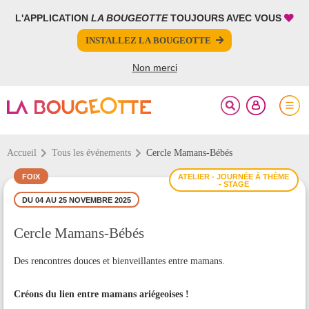
L'APPLICATION
LA BOUGEOTTE
TOUJOURS AVEC VOUS
FERMER
FERMER
INSTALLEZ LA BOUGEOTTE
Votre inscription à la newsletter a été effectuée.
PARTAGER
Non merci
Accueil
Tous les événements
Cercle Mamans-Bébés
FOIX
ATELIER - JOURNÉE À THÈME
- STAGE
DU 04 AU 25 NOVEMBRE 2025
Cercle Mamans-Bébés
Des rencontres douces et bienveillantes entre mamans.
Créons du lien entre mamans ariégeoises !