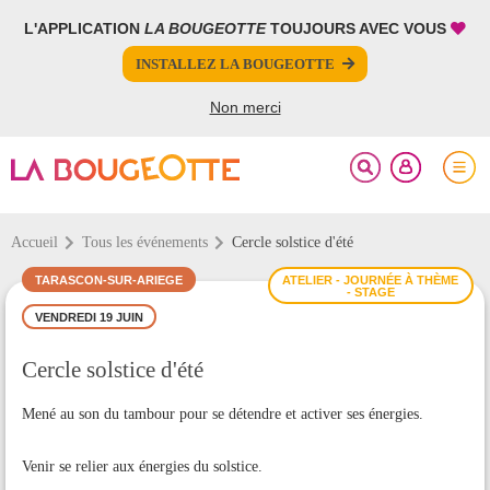
L'APPLICATION
LA BOUGEOTTE
TOUJOURS AVEC VOUS
FERMER
FERMER
INSTALLEZ LA BOUGEOTTE
Votre inscription à la newsletter a été effectuée.
PARTAGER
Non merci
Accueil
Tous les événements
Cercle solstice d'été
TARASCON-SUR-ARIEGE
ATELIER - JOURNÉE À THÈME
- STAGE
VENDREDI 19 JUIN
Cercle solstice d'été
Mené au son du tambour pour se détendre et activer ses énergies.
Venir se relier aux énergies du solstice.