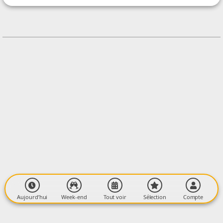
CONTACT
+33642170718
Contacter l'organisateur
LIEU
Ville
Centre ville
09400 TARASCON-SUR-ARIEGE
Aujourd’hui
Week-end
Tout voir
Sélection
Compte