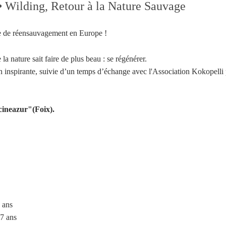
 Wilding, Retour à la Nature Sauvage
e de réensauvagement en Europe !
a nature sait faire de plus beau : se régénérer.
n inspirante, suivie d’un temps d’échange avec l'Association Kokopelli 
"cineazur"(Foix).
Votre inscription à la newsletter a été effectuée.
 ans
7 ans