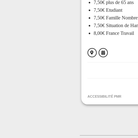
7,50€ plus de 65 ans
7,50€ Etudiant
7,50€ Famille Nombre
7,50€ Situation de Ha
8,00€ France Travail
ORGANISÉ PAR
Association Kokopelli
ACCESSIBILITÉ PMR
CONTACT
+33561676987
Contacter l'organisat
LIEU
CinéAzur - Le Rex