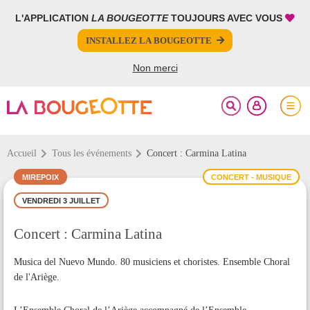
L'APPLICATION
LA BOUGEOTTE
TOUJOURS AVEC VOUS
FERMER
FERMER
INSTALLEZ LA BOUGEOTTE
Votre inscription à la newsletter a été effectuée.
PARTAGER
Non merci
Accueil
Tous les événements
Concert : Carmina Latina
MIREPOIX
CONCERT - MUSIQUE
VENDREDI 3 JUILLET
Concert : Carmina Latina
Musica del Nuevo Mundo. 80 musiciens et choristes. Ensemble Choral
de l'Ariège.