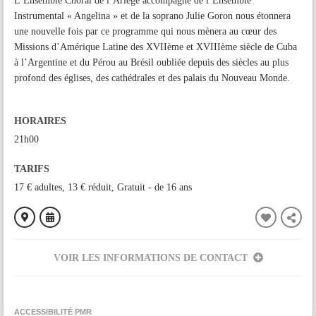
L’Ensemble Choral de l’Ariège accompagné de l’Ensemble
Instrumental « Angelina » et de la soprano Julie Goron nous étonnera
une nouvelle fois par ce programme qui nous mènera au cœur des
Missions d’Amérique Latine des XVIIème et XVIIIème siècle de Cuba
à l’Argentine et du Pérou au Brésil oubliée depuis des siècles au plus
profond des églises, des cathédrales et des palais du Nouveau Monde.
HORAIRES
21h00
TARIFS
17 € adultes, 13 € réduit, Gratuit - de 16 ans
VOIR LES INFORMATIONS DE CONTACT
ORGANISÉ PAR
Atelier de Poterie Media-Terre
ACCESSIBILITÉ PMR