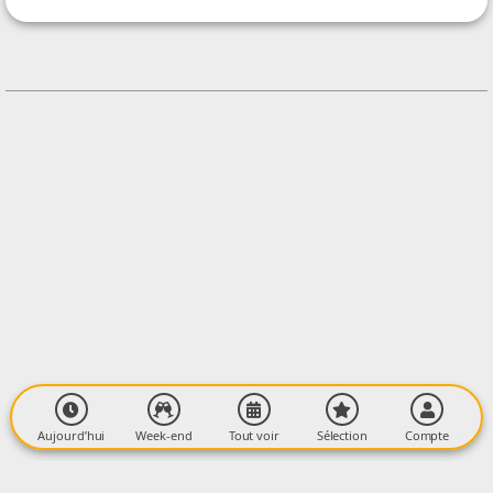
CONTACT
+33682246635
Contacter l'organisateur
LIEU
Cathédrale St Maurice
Rue du Maréchal Clauzel
09500 MIREPOIX
Aujourd’hui
Week-end
Tout voir
Sélection
Compte