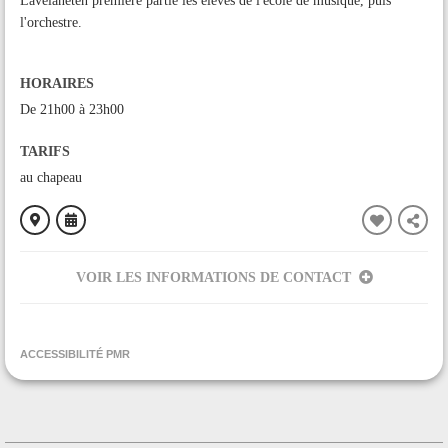
Lavelaneten première partie les élèves de l'école de musique, puis
l'orchestre.
HORAIRES
De 21h00 à 23h00
TARIFS
au chapeau
VOIR LES INFORMATIONS DE CONTACT
ORGANISÉ PAR
Comité des Fêtes de Montbel
ACCESSIBILITÉ PMR
CONTACT
+33561601895
Contacter l'organisateur