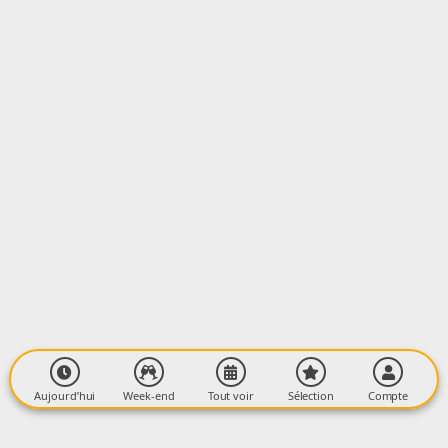
LIEU
Maison du Lac
Près du Lac
09600 MONTBEL
Aujourd’hui
Week-end
Tout voir
Sélection
Compte