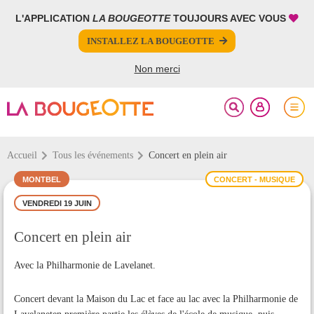
L'APPLICATION
LA BOUGEOTTE
TOUJOURS AVEC VOUS
FERMER
FERMER
INSTALLEZ LA BOUGEOTTE
Votre inscription à la newsletter a été effectuée.
PARTAGER
Non merci
Accueil
Tous les événements
Concert en plein air
MONTBEL
CONCERT - MUSIQUE
VENDREDI 19 JUIN
Concert en plein air
Avec la Philharmonie de Lavelanet.
Concert devant la Maison du Lac et face au lac avec la Philharmonie de