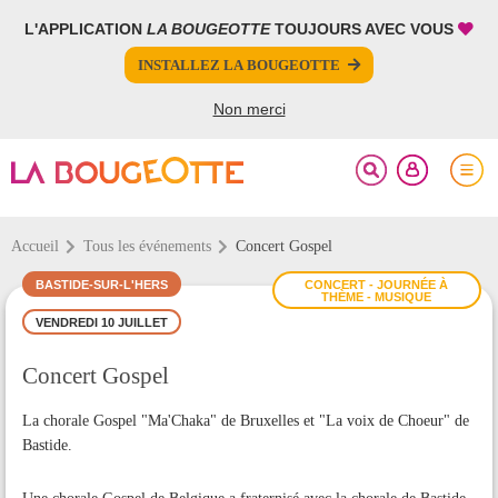
L'APPLICATION
LA BOUGEOTTE
TOUJOURS AVEC VOUS
FERMER
FERMER
INSTALLEZ LA BOUGEOTTE
Votre inscription à la newsletter a été effectuée.
PARTAGER
Non merci
Accueil
Tous les événements
Concert Gospel
BASTIDE-SUR-L'HERS
CONCERT - JOURNÉE À
THÈME - MUSIQUE
VENDREDI 10 JUILLET
Concert Gospel
La chorale Gospel "Ma'Chaka" de Bruxelles et "La voix de Choeur" de
Bastide.