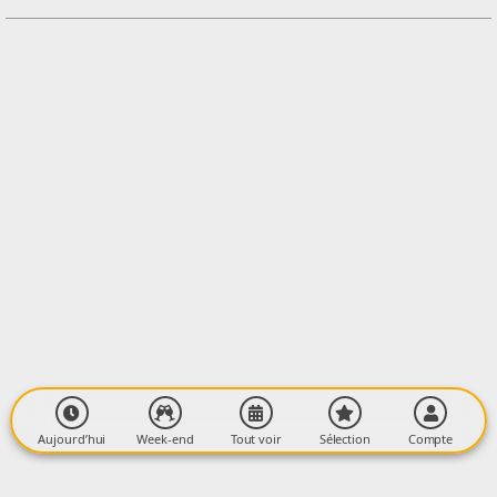
Contacter l'organisateur
LIEU
Temple protestant
24, Avenue du 11 novembre 1918
09600 BASTIDE-SUR-L'HERS
Aujourd’hui
Week-end
Tout voir
Sélection
Compte