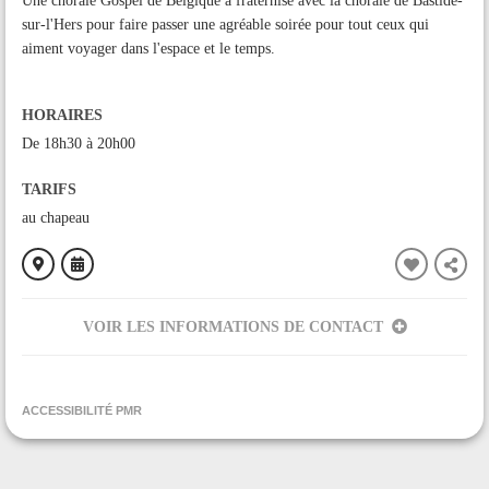
Une chorale Gospel de Belgique a fraternisé avec la chorale de Bastide-
sur-l'Hers pour faire passer une agréable soirée pour tout ceux qui
aiment voyager dans l'espace et le temps.
HORAIRES
De 18h30 à 20h00
TARIFS
au chapeau
VOIR LES INFORMATIONS DE CONTACT
ORGANISÉ PAR
association re'belloc
ACCESSIBILITÉ PMR
CONTACT
+33684671122