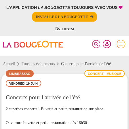
L'APPLICATION
LA BOUGEOTTE
TOUJOURS AVEC VOUS
FERMER
FERMER
INSTALLEZ LA BOUGEOTTE
Votre inscription à la newsletter a été effectuée.
PARTAGER
Non merci
Accueil
Tous les événements
Concerts pour l'arrivée de l'été
LIMBRASSAC
CONCERT - MUSIQUE
VENDREDI 19 JUIN
Concerts pour l'arrivée de l'été
2 superbes concerts ! Buvette et petite restauration sur place.
Ouverture buvette et petite restauration dès 18h30.