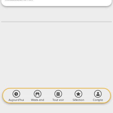
CONTACT
+33687086001
Contacter l'organisateur
LIEU
Village
Place du Village
09600 LIMBRASSAC
Aujourd’hui
Week-end
Tout voir
Sélection
Compte