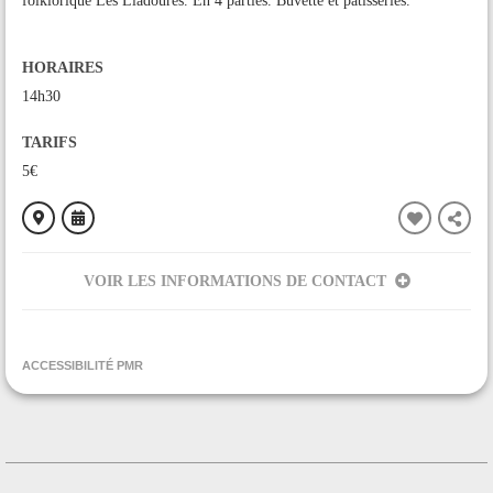
folklorique Les Liadoures. En 4 parties. Buvette et pâtisseries.
HORAIRES
14h30
TARIFS
5€
VOIR LES INFORMATIONS DE CONTACT
ORGANISÉ PAR
Groupe folklorique Les Liadoures
ACCESSIBILITÉ PMR
CONTACT
+33603258407
Contacter l'organisateur
LIEU