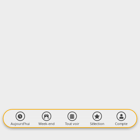
Salle des fêtes
allées du Pouech
09320 Massat
Aujourd’hui
Week-end
Tout voir
Sélection
Compte