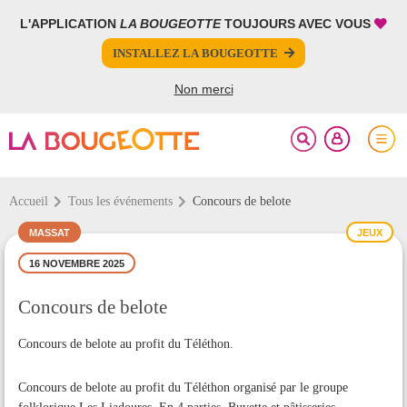
L'APPLICATION
LA BOUGEOTTE
TOUJOURS AVEC VOUS
FERMER
FERMER
INSTALLEZ LA BOUGEOTTE
Votre inscription à la newsletter a été effectuée.
PARTAGER
Non merci
Accueil
Tous les événements
Concours de belote
MASSAT
JEUX
16 NOVEMBRE 2025
Concours de belote
Concours de belote au profit du Téléthon.
Concours de belote au profit du Téléthon organisé par le groupe