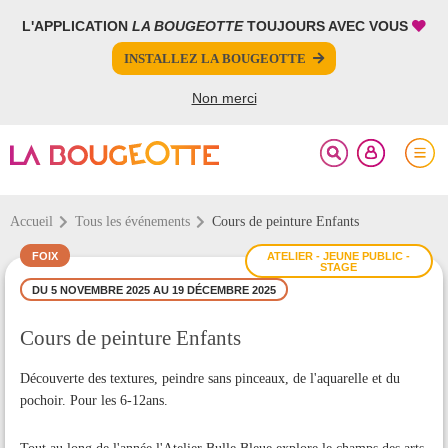
L'APPLICATION
LA BOUGEOTTE
TOUJOURS AVEC VOUS
FERMER
FERMER
INSTALLEZ LA BOUGEOTTE
Votre inscription à la newsletter a été effectuée.
PARTAGER
Non merci
Accueil
Tous les événements
Cours de peinture Enfants
FOIX
ATELIER - JEUNE PUBLIC -
STAGE
DU 5 NOVEMBRE 2025 AU 19 DÉCEMBRE 2025
Cours de peinture Enfants
Découverte des textures, peindre sans pinceaux, de l'aquarelle et du
pochoir. Pour les 6-12ans.