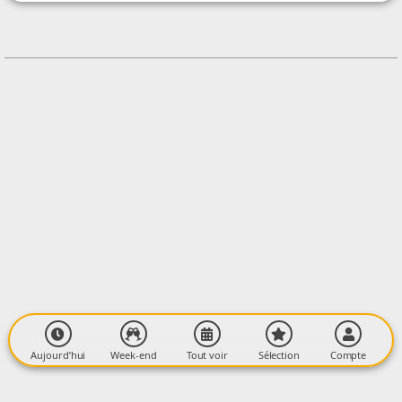
CONTACT
+33764268319
Contacter l'organisateur
LIEU
Atelier Bulle Bleue
25 Bis Avenue De Sibian
09000 Foix
Aujourd’hui
Week-end
Tout voir
Sélection
Compte