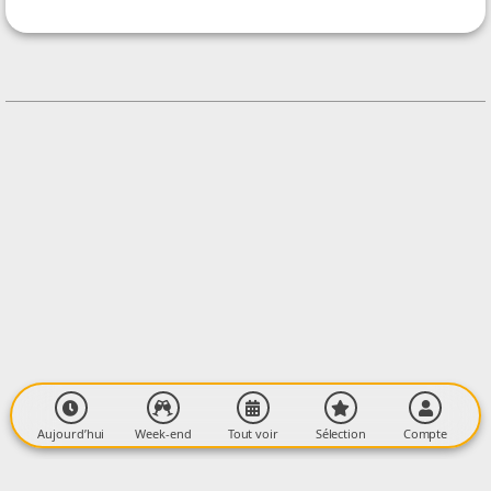
Arlésie
CONTACT
+33561604884
Contacter l'organisateur
LIEU
Salle Léo Ferré
Ancienne route de Montbrun
09350 DAUMAZAN SUR ARIZE
Aujourd’hui
Week-end
Tout voir
Sélection
Compte