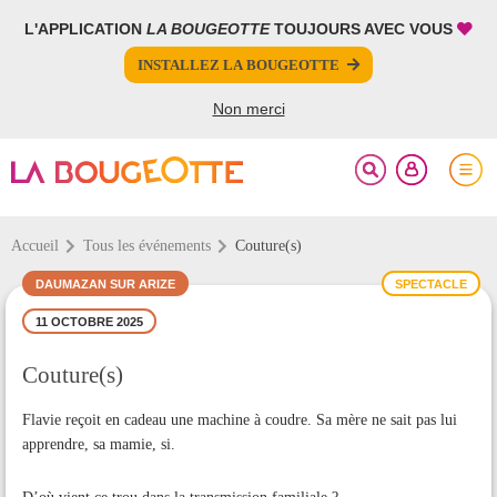
L'APPLICATION
LA BOUGEOTTE
TOUJOURS AVEC VOUS
FERMER
FERMER
INSTALLEZ LA BOUGEOTTE
Votre inscription à la newsletter a été effectuée.
PARTAGER
Non merci
Accueil
Tous les événements
Couture(s)
DAUMAZAN SUR ARIZE
SPECTACLE
11 OCTOBRE 2025
Couture(s)
Flavie reçoit en cadeau une machine à coudre. Sa mère ne sait pas lui
apprendre, sa mamie, si.