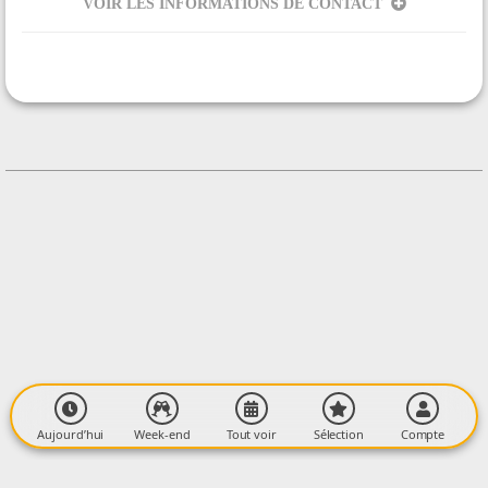
VOIR LES INFORMATIONS DE CONTACT
ORGANISÉ PAR
Le temps de flâner
CONTACT
+33637247409
Contacter l'organisateur
LIEU
Col de Port
Village
09320 BOUSSENAC
Aujourd’hui
Week-end
Tout voir
Sélection
Compte