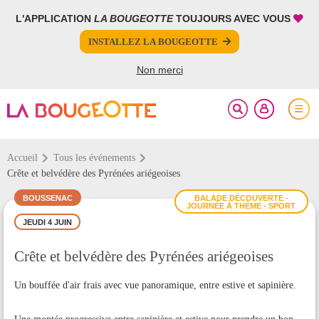
L'APPLICATION
LA BOUGEOTTE
TOUJOURS AVEC VOUS
FERMER
FERMER
INSTALLEZ LA BOUGEOTTE
Votre inscription à la newsletter a été effectuée.
PARTAGER
Non merci
Accueil
Tous les événements
Crête et belvédère des Pyrénées ariégeoises
BOUSSENAC
BALADE DÉCOUVERTE -
JOURNÉE À THÈME - SPORT
JEUDI 4 JUIN
Crête et belvédère des Pyrénées ariégeoises
Un bouffée d'air frais avec vue panoramique, entre estive et sapinière.