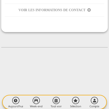
VOIR LES INFORMATIONS DE CONTACT
ORGANISÉ PAR
Troubadours du Nouveau Monde
CONTACT
+33682198697
Contacter l'organisateur
LIEU
Salle Arcadia
13 rue du Lieutenant Paul Delpech
09000 Foix
Aujourd’hui
Week-end
Tout voir
Sélection
Compte