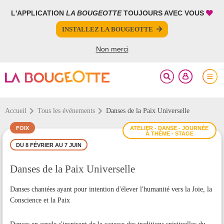
L'APPLICATION
LA BOUGEOTTE
TOUJOURS AVEC VOUS
FERMER
FERMER
INSTALLEZ LA BOUGEOTTE
Votre inscription à la newsletter a été effectuée.
PARTAGER
Non merci
Accueil
Tous les événements
Danses de la Paix Universelle
FOIX
ATELIER - DANSE - JOURNÉE
À THÈME - STAGE
DU 8 FÉVRIER AU 7 JUIN
Danses de la Paix Universelle
Danses chantées ayant pour intention d'élever l'humanité vers la Joie, la
Conscience et la Paix