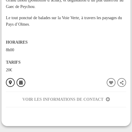
Grand Bison (possibilité d’achat), et dégustation d’un plat duterroir au
Gaec de Peychou.
Le tout ponctué de balades sur la Voie Verte, à travers les paysages du
Pays d’Olmes.
HORAIRES
8h00
TARIFS
20€
VOIR LES INFORMATIONS DE CONTACT
ORGANISÉ PAR
Communauté de Communes du Pays d'Olmes
CONTACT