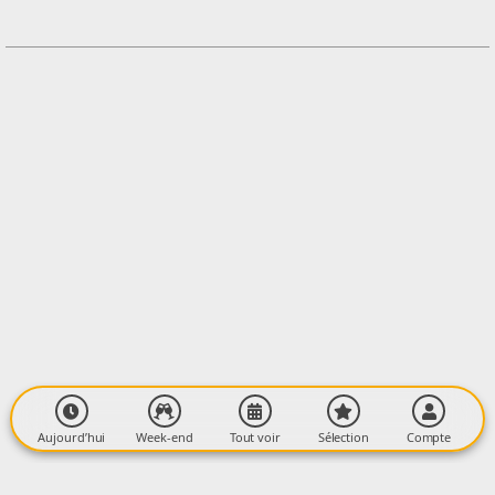
+33699621095
Contacter l'organisateur
LIEU
Lieu à définir au moment de l'inscription
Lieu à définir au moment de l'inscription
09300 LAVELANET
Aujourd’hui
Week-end
Tout voir
Sélection
Compte