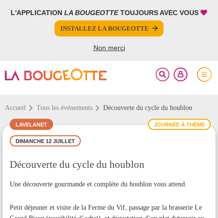
L'APPLICATION
LA BOUGEOTTE
TOUJOURS AVEC VOUS
FERMER
FERMER
INSTALLEZ LA BOUGEOTTE
Votre inscription à la newsletter a été effectuée.
PARTAGER
Non merci
Accueil
Tous les événements
Découverte du cycle du houblon
LAVELANET
JOURNÉE À THÈME
DIMANCHE 12 JUILLET
Découverte du cycle du houblon
Une découverte gourmande et complète du houblon vous attend.
Petit déjeuner et visite de la Ferme du Vif, passage par la brasserie Le