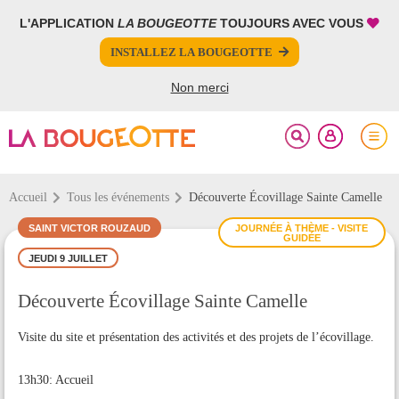
L'APPLICATION
LA BOUGEOTTE
TOUJOURS AVEC VOUS
FERMER
FERMER
INSTALLEZ LA BOUGEOTTE
Votre inscription à la newsletter a été effectuée.
PARTAGER
Non merci
Accueil
Tous les événements
Découverte Écovillage Sainte Camelle
SAINT VICTOR ROUZAUD
JOURNÉE À THÈME - VISITE
GUIDÉE
JEUDI 9 JUILLET
Découverte Écovillage Sainte Camelle
Visite du site et présentation des activités et des projets de l’écovillage.
13h30: Accueil