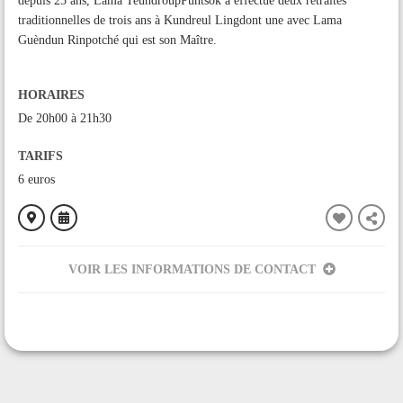
depuis 25 ans, Lama TeundroupPuntsok a effectué deux retraites
traditionnelles de trois ans à Kundreul Lingdont une avec Lama
Guèndun Rinpotché qui est son Maître.
HORAIRES
De 20h00 à 21h30
TARIFS
6 euros
VOIR LES INFORMATIONS DE CONTACT
ORGANISÉ PAR
Dhagpo Foix
CONTACT
+33675759480