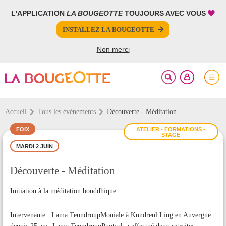
L'APPLICATION
LA BOUGEOTTE
TOUJOURS AVEC VOUS
FERMER
FERMER
INSTALLEZ LA BOUGEOTTE
Votre inscription à la newsletter a été effectuée.
PARTAGER
Non merci
Accueil
Tous les événements
Découverte - Méditation
FOIX
ATELIER - FORMATIONS -
STAGE
MARDI 2 JUIN
Découverte - Méditation
Initiation à la méditation bouddhique.
Intervenante : Lama TeundroupMoniale à Kundreul Ling en Auvergne