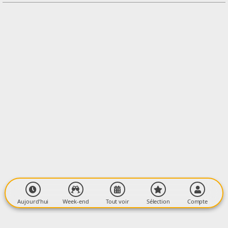
Contacter l'organisateur
LIEU
Maison paroissiale
7 Rue de l'horloge
09000 FOIX
Aujourd’hui
Week-end
Tout voir
Sélection
Compte