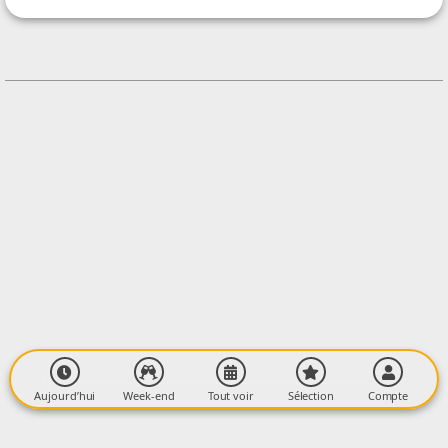
CONTACT
+33750978311
Contacter l'organisateur
LIEU
L'Essence'Ciel
Norgeat
09400 MIGLOS
Aujourd’hui
Week-end
Tout voir
Sélection
Compte