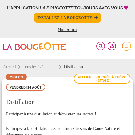
L'APPLICATION
LA BOUGEOTTE
TOUJOURS AVEC VOUS
FERMER
FERMER
INSTALLEZ LA BOUGEOTTE
Votre inscription à la newsletter a été effectuée.
PARTAGER
Non merci
Accueil
Tous les événements
Distillation
MIGLOS
ATELIER - JOURNÉE À THÈME
- STAGE
VENDREDI 14 AOÛT
Distillation
Participez à une distillation et découvrez ses secrets !
Participez à la distillation des nombreux trésors de Dame Nature et