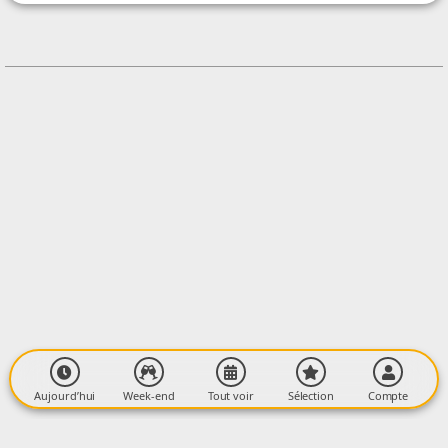
+33638246361
Contacter l'organisateur
LIEU
Salle Pluriactivités
Place de l'Église
09310 ASTON
Aujourd’hui
Week-end
Tout voir
Sélection
Compte