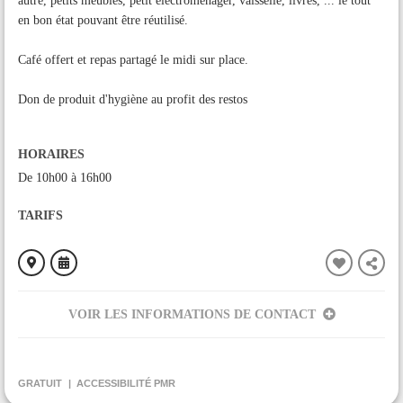
autre, petits meubles, petit électroménager, vaisselle, livres, ... le tout
en bon état pouvant être réutilisé.
Café offert et repas partagé le midi sur place.
Don de produit d'hygiène au profit des restos
HORAIRES
De 10h00 à 16h00
TARIFS
VOIR LES INFORMATIONS DE CONTACT
ORGANISÉ PAR
vèbre chemins faisant
GRATUIT
ACCESSIBILITÉ PMR
CONTACT