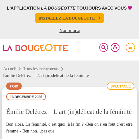
L'APPLICATION
LA BOUGEOTTE
TOUJOURS AVEC VOUS
FERMER
FERMER
INSTALLEZ LA BOUGEOTTE
Votre inscription à la newsletter a été effectuée.
PARTAGER
Non merci
Accueil
Tous les événements
Émilie Delétrez – L’art (in)délicat de la féminité
FOIX
SPECTACLE
13 DÉCEMBRE 2025
Émilie Delétrez – L’art (in)délicat de la féminité
Bon alors, La féminité, c’est quoi, à la fin ? -Ben on s’en fout c’est être
femme - Ben non…pas que.