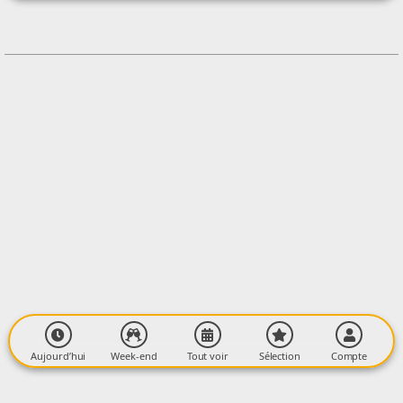
+33603295549
Contacter l'organisateur
LIEU
Théâtre de la Poste
13Bis Rue des Moulins
09000 FOIX
Aujourd’hui
Week-end
Tout voir
Sélection
Compte