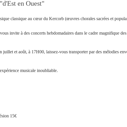
"d'Est en Ouest"
ique classique au cœur du Kercorb (œuvres chorales sacrées et populai
 vous invite à des concerts hebdomadaires dans le cadre magnifique des c
juillet et août, à 17H00, laissez-vous transporter par des mélodies env
xpérience musicale inoubliable.
Votre inscription à la newsletter a été effectuée.
ésion 15€