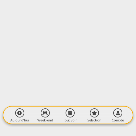
LIEU
EGLISE DE MANSES
Place de l'Eglise
09500 MANSES
Aujourd’hui
Week-end
Tout voir
Sélection
Compte