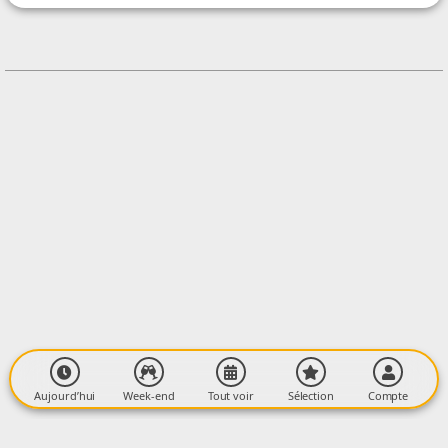
CONTACT
0532429572
Contacter l'organisateur
LIEU
Vallon d'Aïga
2 Chemin du Col d'Ussat
09400 ORNOLAC USSAT LES BAINS
Aujourd’hui
Week-end
Tout voir
Sélection
Compte