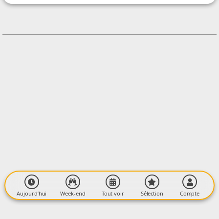
CONTACT
0686470891
Contacter l'organisateur
LIEU
Lieu dit
Le Pec
09200 LACOURT
Aujourd’hui
Week-end
Tout voir
Sélection
Compte