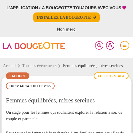
L'APPLICATION
LA BOUGEOTTE
TOUJOURS AVEC VOUS
FERMER
FERMER
INSTALLEZ LA BOUGEOTTE
Votre inscription à la newsletter a été effectuée.
PARTAGER
Non merci
Accueil
Tous les événements
Femmes équilibrées, mères sereines
LACOURT
ATELIER - STAGE
DU 12 AU 14 JUILLET 2025
Femmes équilibrées, mères sereines
Un stage pour les femmes qui souhaitent explorer la relation à soi, de
couple et parentale.