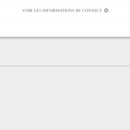
VOIR LES INFORMATIONS DE CONTACT
eur
 Halle, Salle Dardier, Salle des Métiers d'Art), Château de Terride, C
laé Moyne à Pamiers,