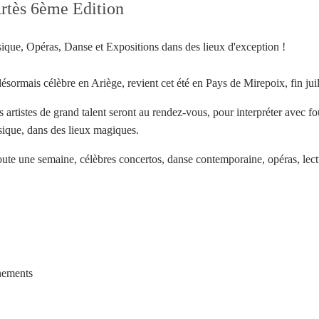
Artès 6ème Edition
ique, Opéras, Danse et Expositions dans des lieux d'exception !
ésormais célèbre en Ariège, revient cet été en Pays de Mirepoix, fin juil
tistes de grand talent seront au rendez-vous, pour interpréter avec fou
sique, dans des lieux magiques.
ute une semaine, célèbres concertos, danse contemporaine, opéras, lectu
Votre inscription à la newsletter a été effectuée.
nements