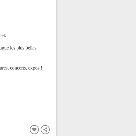
let.
gue les plus belles
res, concerts, expos !
FERMER