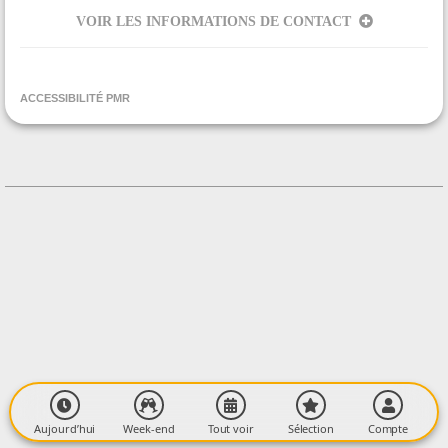
VOIR LES INFORMATIONS DE CONTACT
ORGANISÉ PAR
Comité des Fêtes d'Esplas de Sérou
ACCESSIBILITÉ PMR
CONTACT
0783529862
Contacter l'organisateur
LIEU
Place du village
Village
09420 ESPLAS-DE-SÉROU
Aujourd’hui
Week-end
Tout voir
Sélection
Compte