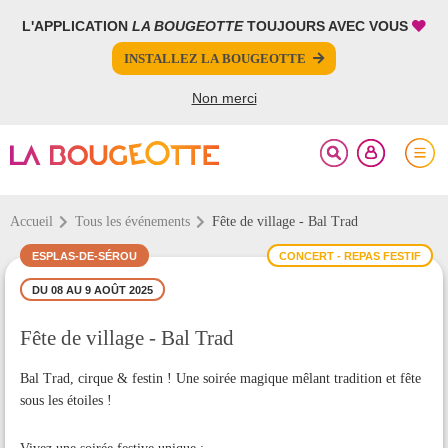
L'APPLICATION
LA BOUGEOTTE
TOUJOURS AVEC VOUS
FERMER
FERMER
INSTALLEZ LA BOUGEOTTE
Votre inscription à la newsletter a été effectuée.
PARTAGER
Non merci
Accueil
Tous les événements
Fête de village - Bal Trad
ESPLAS-DE-SÉROU
CONCERT - REPAS FESTIF
DU 08 AU 9 AOÛT 2025
Fête de village - Bal Trad
Bal Trad, cirque & festin ! Une soirée magique mêlant tradition et fête
sous les étoiles !