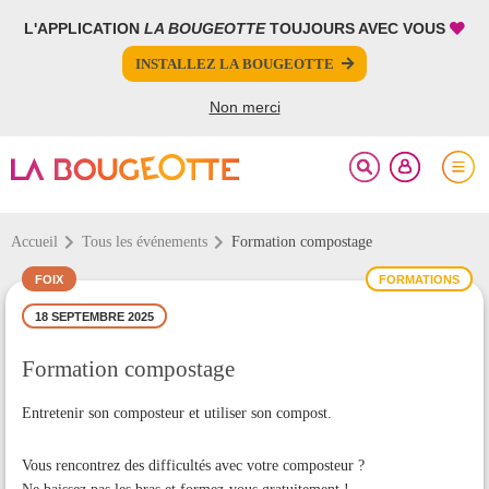
L'APPLICATION
LA BOUGEOTTE
TOUJOURS AVEC VOUS
FERMER
FERMER
INSTALLEZ LA BOUGEOTTE
Votre inscription à la newsletter a été effectuée.
PARTAGER
Non merci
Accueil
Tous les événements
Formation compostage
FOIX
FORMATIONS
18 SEPTEMBRE 2025
Formation compostage
Entretenir son composteur et utiliser son compost.
Vous rencontrez des difficultés avec votre composteur ?