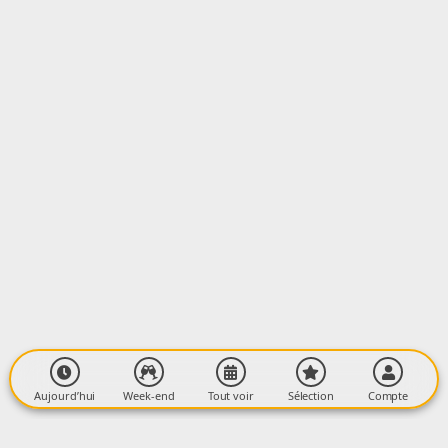
Salle Frédéric Soulié, Mairie
45 Cours Gabriel Fauré
09000 FOIX
Aujourd’hui
Week-end
Tout voir
Sélection
Compte