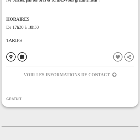
Ne baissez pas les bras et formez-vous gratuitement !
HORAIRES
De 17h30 à 18h30
TARIFS
VOIR LES INFORMATIONS DE CONTACT
ORGANISÉ PAR
SMECTOM du Plantaurel
GRATUIT
CONTACT
+33686446568
Contacter l'organisateur
LIEU