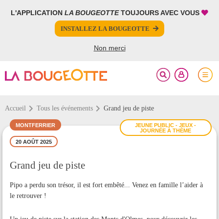
L'APPLICATION
LA BOUGEOTTE
TOUJOURS AVEC VOUS
FERMER
FERMER
INSTALLEZ LA BOUGEOTTE
Votre inscription à la newsletter a été effectuée.
PARTAGER
Non merci
Accueil
Tous les événements
Grand jeu de piste
MONTFERRIER
JEUNE PUBLIC - JEUX -
JOURNÉE À THÈME
20 AOÛT 2025
Grand jeu de piste
Pipo a perdu son trésor, il est fort embêté... Venez en famille l’aider à
le retrouver !