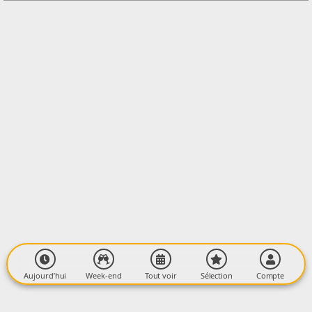
LIEU
Les Monts d'Olmes
Les Monts d'Olmes
09300 MONTFERRIER
Aujourd’hui
Week-end
Tout voir
Sélection
Compte