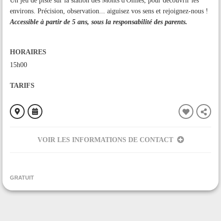
Un jeu de piste sur la station des Monts d'Olmes, pour découvrir les
environs. Précision, observation... aiguisez vos sens et rejoignez-nous !
Accessible à partir de 5 ans, sous la responsabilité des parents.
HORAIRES
15h00
TARIFS
VOIR LES INFORMATIONS DE CONTACT
ORGANISÉ PAR
Station de ski des Monts d'Olmes
GRATUIT
CONTACT
0561038906
Contacter l'organisateur