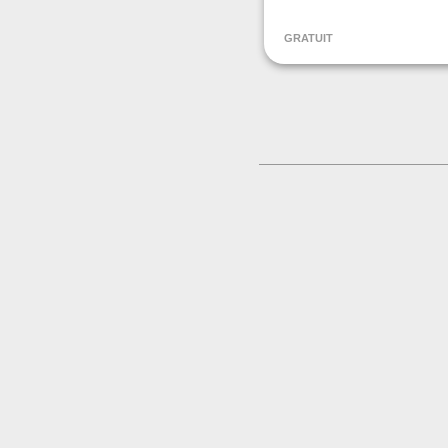
Brasserie de la Four
GRATUIT
CONTACT
+33561059181
Contacter l'organisat
LIEU
Brasserie de la Four
6 Rue du Rival
09000 FOIX