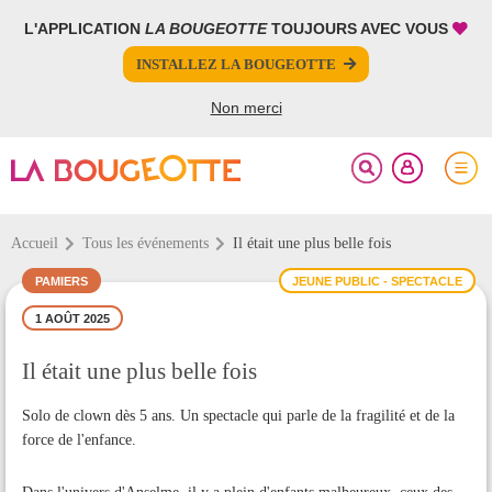
L'APPLICATION
LA BOUGEOTTE
TOUJOURS AVEC VOUS
FERMER
FERMER
INSTALLEZ LA BOUGEOTTE
Votre inscription à la newsletter a été effectuée.
PARTAGER
Non merci
Accueil
Tous les événements
Il était une plus belle fois
PAMIERS
JEUNE PUBLIC - SPECTACLE
1 AOÛT 2025
Il était une plus belle fois
Solo de clown dès 5 ans. Un spectacle qui parle de la fragilité et de la
force de l'enfance.