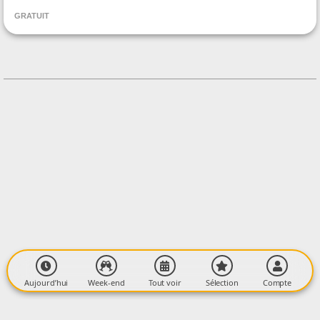
Cimi'mondes
GRATUIT
CONTACT
0633377464
Contacter l'organisateur
LIEU
Place des Femmes du Monde
Quartier du Foulon
09100 PAMIERS
Aujourd’hui
Week-end
Tout voir
Sélection
Compte