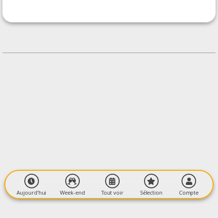
Pyren'EquiÂme
CONTACT
0677293920
Contacter l'organisateur
LIEU
Pla de Las Peyres
Le Village
09310 ASTON
Aujourd’hui
Week-end
Tout voir
Sélection
Compte