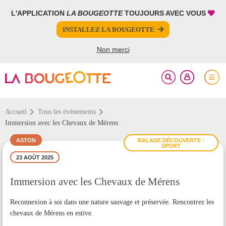
L'APPLICATION
LA BOUGEOTTE
TOUJOURS AVEC VOUS
FERMER
FERMER
INSTALLEZ LA BOUGEOTTE
Votre inscription à la newsletter a été effectuée.
PARTAGER
Non merci
Accueil
Tous les événements
Immersion avec les Chevaux de Mérens
ASTON
BALADE DÉCOUVERTE -
SPORT
23 AOÛT 2025
Immersion avec les Chevaux de Mérens
Reconnexion à soi dans une nature sauvage et préservée. Rencontrez les
chevaux de Mérens en estive.