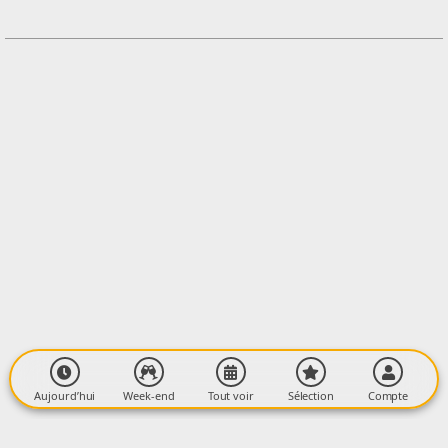
Contacter l'organisateur
LIEU
Le Bonnet des Montagnes
3 avenue de la République
09400 Tarascon sur Ariège
Aujourd’hui
Week-end
Tout voir
Sélection
Compte