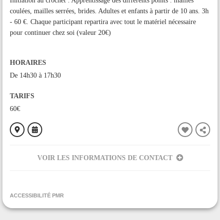
Initiation au crochet : Apprentissage des différents points : mailles
coulées, mailles serrées, brides. Adultes et enfants à partir de 10 ans. 3h
- 60 €. Chaque participant repartira avec tout le matériel nécessaire
pour continuer chez soi (valeur 20€)
HORAIRES
De 14h30 à 17h30
TARIFS
60€
VOIR LES INFORMATIONS DE CONTACT
ORGANISÉ PAR
Le Bonnet des Montagnes
ACCESSIBILITÉ PMR
CONTACT
+33622562161