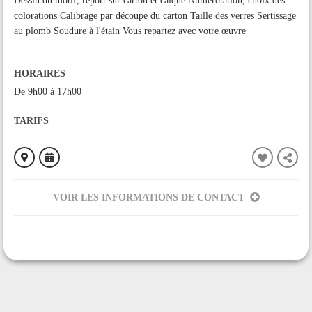
Dessin du motif, report sur carton et calque Numérotation, choix des
colorations Calibrage par découpe du carton Taille des verres Sertissage
au plomb Soudure à l'étain Vous repartez avec votre œuvre
HORAIRES
De 9h00 à 17h00
TARIFS
VOIR LES INFORMATIONS DE CONTACT
ORGANISÉ PAR
Verre&plomb-Crėation Vitraux d'art
CONTACT
+33670644384
Contacter l'organisateur