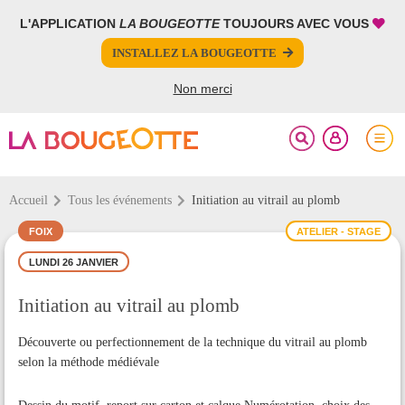
L'APPLICATION
LA BOUGEOTTE
TOUJOURS AVEC VOUS
FERMER
FERMER
INSTALLEZ LA BOUGEOTTE
Votre inscription à la newsletter a été effectuée.
PARTAGER
Non merci
Accueil
Tous les événements
Initiation au vitrail au plomb
FOIX
ATELIER - STAGE
LUNDI 26 JANVIER
Initiation au vitrail au plomb
Découverte ou perfectionnement de la technique du vitrail au plomb
selon la méthode médiévale