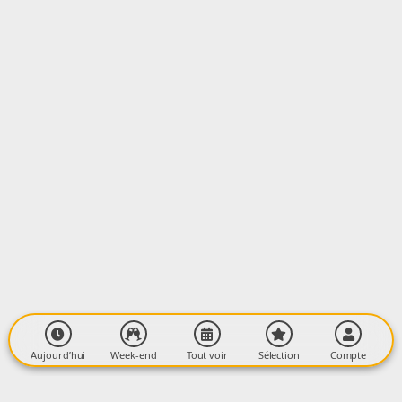
LIEU
Atelier Vitrail
12 avenue jean monnet capdelaville
09000 Foix
Aujourd’hui
Week-end
Tout voir
Sélection
Compte