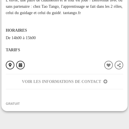
L'envie, une paire de chaussettes et le tour est joué ! Bienvenue avec ou
sans partenaire : chez Tao Tango, l'apprentissage se fait dans les 2 rôles,
celui du guidage et celui du guidé. taotango.fr
HORAIRES
De 14h00 à 15h00
TARIFS
VOIR LES INFORMATIONS DE CONTACT
ORGANISÉ PAR
Tao Tango
GRATUIT
CONTACT
+33679337522
Contacter l'organisateur