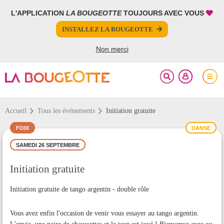
L'APPLICATION
LA BOUGEOTTE
TOUJOURS AVEC VOUS
FERMER
FERMER
INSTALLEZ LA BOUGEOTTE
Votre inscription à la newsletter a été effectuée.
PARTAGER
Non merci
Accueil
Tous les événements
Initiation gratuite
FOIX
DANSE
SAMEDI 26 SEPTEMBRE
Initiation gratuite
Initiation gratuite de tango argentin - double rôle
Vous avez enfin l'occasion de venir vous essayer au tango argentin.