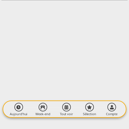
LIEU
Brousse en joie
Lieu dit Brousse en Joie
09000 Foix
Aujourd’hui
Week-end
Tout voir
Sélection
Compte