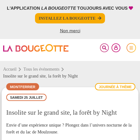
L'APPLICATION
LA BOUGEOTTE
TOUJOURS AVEC VOUS
FERMER
FERMER
INSTALLEZ LA BOUGEOTTE
Votre inscription à la newsletter a été effectuée.
PARTAGER
Non merci
Accueil
Tous les événements
Insolite sur le grand site, la forêt by Night
MONTFERRIER
JOURNÉE À THÈME
SAMEDI 25 JUILLET
Insolite sur le grand site, la forêt by Night
Envie d’une expérience unique ? Plongez dans l’univers nocturne de la
forêt et du lac de Moulzoune.