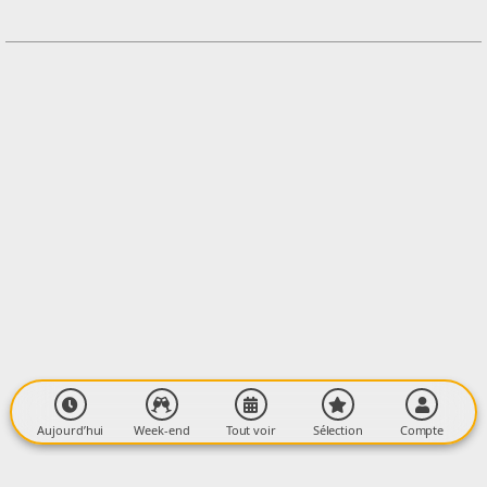
Contacter l'organisateur
LIEU
Lieu à définir au moment de l'inscription
Village
09300 MONTFERRIER
Aujourd’hui
Week-end
Tout voir
Sélection
Compte