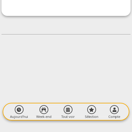
Lavelanet Culture
CONTACT
0561018141
Contacter l'organisateur
LIEU
Salle M.C Barrault - Le Casino
2 Rue René Cassin
09300 LAVELANET
Aujourd’hui
Week-end
Tout voir
Sélection
Compte