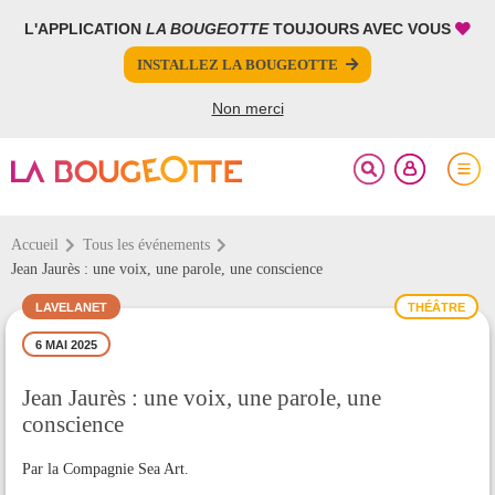
L'APPLICATION
LA BOUGEOTTE
TOUJOURS AVEC VOUS
FERMER
FERMER
INSTALLEZ LA BOUGEOTTE
Votre inscription à la newsletter a été effectuée.
PARTAGER
Non merci
Accueil
Tous les événements
Jean Jaurès : une voix, une parole, une conscience
LAVELANET
THÉÂTRE
6 MAI 2025
Jean Jaurès : une voix, une parole, une
conscience
Par la Compagnie Sea Art.