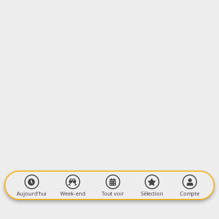
LIEU
Parc de la mairie
Avenue Alsace Lorraine
09300 LAVELANET
Aujourd’hui
Week-end
Tout voir
Sélection
Compte