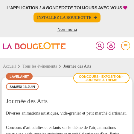
L'APPLICATION
LA BOUGEOTTE
TOUJOURS AVEC VOUS
FERMER
FERMER
INSTALLEZ LA BOUGEOTTE
Votre inscription à la newsletter a été effectuée.
PARTAGER
Non merci
Accueil
Tous les événements
Journée des Arts
LAVELANET
CONCOURS - EXPOSITION -
JOURNÉE À THÈME
SAMEDI 13 JUIN
Journée des Arts
Diverses animations artistiques, vide-grenier et petit marché d'artisanat.
Concours d'art adultes et enfants sur le thème de l'air, animations