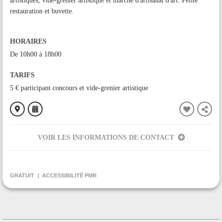
artistiques, vide-grenier artistique et marché d'artisanat d'art. Petite
restauration et buvette.
HORAIRES
De 10h00 à 18h00
TARIFS
5 € participant concours et vide-grenier artistique
VOIR LES INFORMATIONS DE CONTACT
ORGANISÉ PAR
D'Art en Arts
GRATUIT
ACCESSIBILITÉ PMR
CONTACT
+33674584647
Contacter l'organisateur